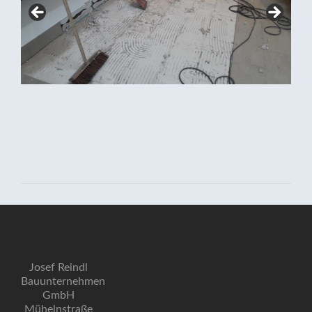
Josef Reindl
Bauunternehmen
GmbH
Mühelnstraße